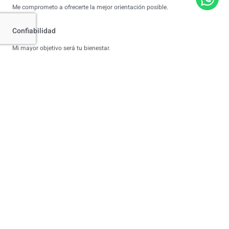
Me comprometo a ofrecerte la mejor orientación posible.
Confiabilidad
Mi mayor objetivo será tu bienestar.
Horarios flexibles
En tus horarios y a tu ritmo.
OBTÉN UNA CITA
Contáctame, tu salud mental y bienestar
emocional son una prioridad.
Mándame un mensaje a través del siguiente formulario, o un
mensaje por whatsapp al
+52.921.112.3316